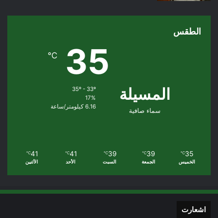
الطقس
35
℃
المسيلة
35º - 33º
17%
6.16 كيلومتر/ساعة
سماء صافية
41
41
39
39
35
℃
℃
℃
℃
℃
الخميس
الجمعة
السبت
الأحد
الأثنين
اشعارت