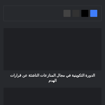
الدورة
التكوينية
في
مجال
المنازعات
الناشئة
عن
قرارات
الهدم
الدورة التكوينية في مجال المنازعات الناشئة عن قرارات
الهدم
إعلان
عن
استشارة
2024/07