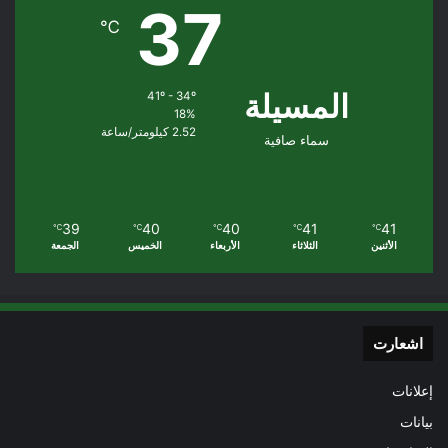
37
℃
المسيلة
41º - 34º
18%
2.52 كيلومتر/ساعة
سماء صافية
39
40
40
41
41
℃
℃
℃
℃
℃
الأثنين
الثلاثاء
الأربعاء
الخميس
الجمعة
اشعارت
إعلانات
بيانات