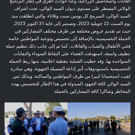
الغابات والمحاصيل الزراعية، وكذا حوادث الغرق في إطار البرنامج
الولائي المسطر على مستوى ديوان السيد الوالي، تحت اشراف
السيد الوالي، المبرمج كل يومين سبت وثلاثاء، والتي انطلقت منذ
يوم السبت 22 جويلية 2023، وتستمر إلى غاية 31 اكتوبر 2023،
حيث تم تقديم عروض مختلفة من طرف مختلف المشاركين في
الحملة التحسيسية، بالإضافة إلى تحسيس وتوعية المواطنين خاصة
فئتي الأطفال والشباب والعائلات، كما تم إلى جانب ذلك تنظيم حملة
تنظيف واسعة، استهدفت القضاء على النقاط السوداء والنفايات
المتواحدة بها، وقد حظيت العملية بتغطية اعلامية، منها ربط الحملة
التحسيسية باستيودوهات أثير إذاعة المسيلة الجهوية، وهي مبادرة
لقيت استحسانا كبيرا من طرف المواطنين والساكنة، وبذلك ثمن
السيد الوالي كافة الجهود المبذولة في هذا الإطار للتحسيس بهذه
المخاطر وشاكرا كافة المشاركين بالحملة.