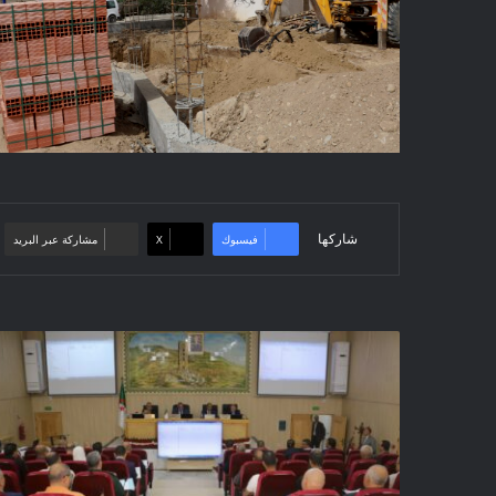
شاركها
فيسبوك
‫X
مشاركة عبر البريد
انعقاد
المجلس
التنفيذي
لولاية
المسيلة