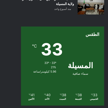
ولاية المسيلة
منذ أسبوع واحد
الطقس
33
℃
المسيلة
33º - 33º
21%
5.96 كيلومتر/ساعة
سماء صافية
41
40
38
38
33
℃
℃
℃
℃
℃
الخميس
الجمعة
السبت
الأحد
الأثنين