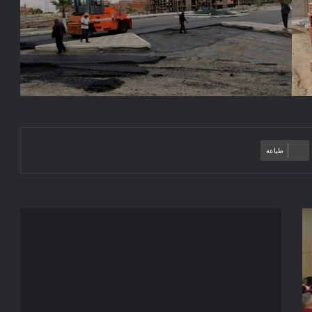
طباعة
إعلان
عن
استشارة
2026/26
بلدية
المطارفة