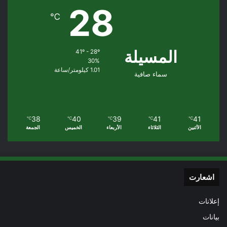
28
℃
المسيلة
41º - 28º
30%
1.01 كيلومتر/ساعة
سماء صافية
38
40
39
41
41
℃
℃
℃
℃
℃
الأثنين
الثلاثاء
الأربعاء
الخميس
الجمعة
اشعارت
إعلانات
بيانات