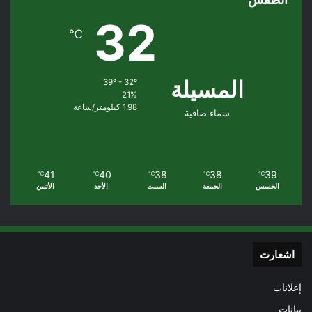
32
℃
المسيلة
39º - 32º
21%
1.98 كيلومتر/ساعة
سماء صافية
41
40
38
38
39
℃
℃
℃
℃
℃
الخميس
الجمعة
السبت
الأحد
الأثنين
اشعارت
إعلانات
بيانات