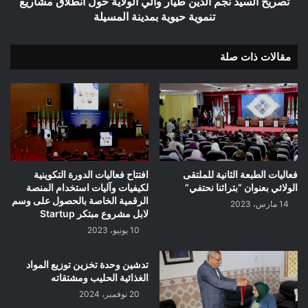
تصريح السيد نجم الدين طيار والي الولاية حول انطلاق مشاريع
تنموية
تنموية حيوية بمدينة المسيلة
حيوية
بمدينة
مقالات ذات صلة
المسيلة
فعاليات الطبعة الثانية للملتقى
افتتاح فعاليات الدورة التكوينية
الولائي بعنوان “بتراثنا نحتفي”
لكيفيات وآليات استخدام المنصة
الرقمية الخاصة بالحصول على وسم
14 مارس، 2023
لابل مشروع مبتكر Startup
10 يونيو، 2023
تدشين وحدة تخزين توزيع المواد
الغذائية الحليب ومشتقاته
20 نوفمبر، 2024