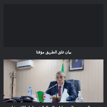
بيان
غلق
الطريق
مؤقتا
بيان غلق الطريق مؤقتا
تصريح
السيد
نجم
الدين
طيار
والي
الولاية
حول
انطلاق
مشاريع