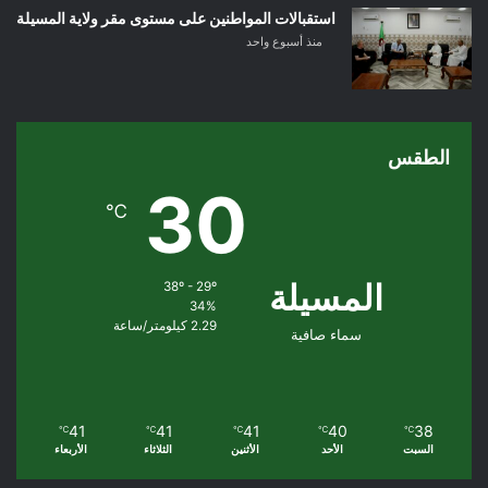
استقبالات المواطنين على مستوى مقر ولاية المسيلة
منذ أسبوع واحد
الطقس
30
℃
المسيلة
38º - 29º
34%
2.29 كيلومتر/ساعة
سماء صافية
41
41
41
40
38
℃
℃
℃
℃
℃
السبت
الأحد
الأثنين
الثلاثاء
الأربعاء