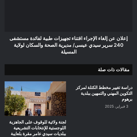
اقتناء
تجهيزات
طبية
لفائدة
مستشفى
240
إعلان عن إلغاء الإجراء اقتناء تجهيزات طبية لفائدة مستشفى
سرير
240 سرير سيدي عيسى/ مديرية الصحة والسكان لولاية
سيدي
المسيلة
عيسى/
مديرية
مقالات ذات صلة
الصحة
والسكان
لولاية
دراسة تغيير مخطط الكتلة لمركز
المسيلة
التكوين المهني والتمهين ببلدية
برهوم
3 فبراير، 2025
لجنة ولائية للوقوف على الجاهزية
اللوجستية للإنتخابات التشريعية
ببلديات سيدي عامر مقرة بلعايبة