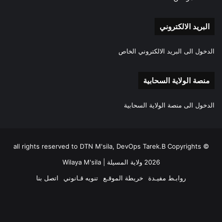
البريد الالكتروني
الدخول الى البريد الالكتروني الخاص
منصة الولاية السحابية
الدخول الى منصة الولاية السحابية
all rights reserved to DTN M'sila, DevOps Tarek.B Copyrights ©
2026 ولاية المسيلة | Wilaya M'sila
روابـط مفيـدة
خريطة الموقـع
تنويه قـانوني
اتصل بنا
فيسبوك
‫X
‫YouTube
انستقرام