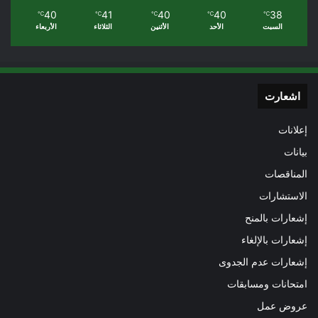
40
41
40
40
38
℃
℃
℃
℃
℃
السبت
الأحد
الأثنين
الثلاثاء
الأربعاء
اشعارت
إعلانات
بيانات
المناقصات
الاستشارات
إشعارات بالمنح
إشعارات بالإلغاء
إشعارات عدم الجدوى
امتحانات ومسابقات
عروض عمل