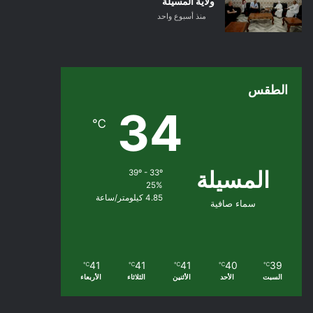
ولاية المسيلة
منذ أسبوع واحد
الطقس
34
℃
المسيلة
39º - 33º
25%
4.85 كيلومتر/ساعة
سماء صافية
41
41
41
40
39
℃
℃
℃
℃
℃
السبت
الأحد
الأثنين
الثلاثاء
الأربعاء