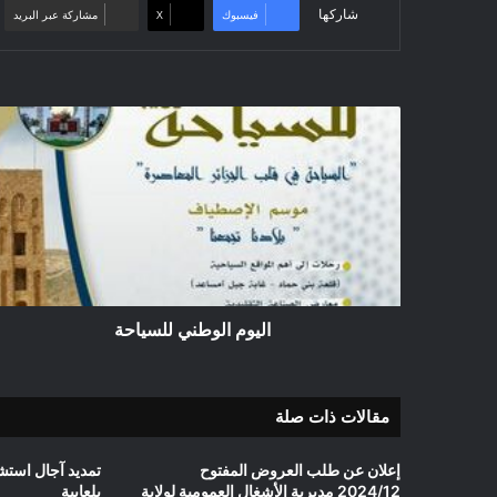
شاركها
فيسبوك
‫X
مشاركة عبر البريد
ا
ل
ي
و
م
ا
ل
و
ط
ن
اليوم الوطني للسياحة
ي
ل
ل
مقالات ذات صلة
س
ي
ا
إعلان عن طلب العروض المفتوح
ح
2024/12 مديرية الأشغال العمومية لولاية
بلعايبة