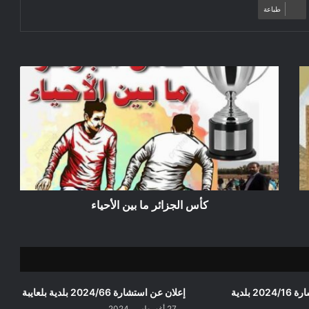
طباعة
ك
أ
س
ا
ل
ج
ز
ا
ئ
ر
كأس الجزائر ما بين الأحياء
م
ا
ب
ي
ن
ا
تمديد آجال استشارة 2024/16 بلدية
إعلان عن استشارة 2024/66 بلدية بلعايبة
ل
27 أغسطس، 2024