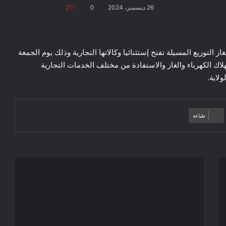
26 ديسمبر، 2024
0
211
از التوزيع المسيلة تفتح إستثنائيا وكالاتها التجارية وذلك يوم الجمعة
تير استهلاك الكهرباء والغاز والاستفادة من مختلف الخدمات التجارية
لاية.
طباعة
جانب
من
مشاركة
السيد
نجم
الدين
طيار