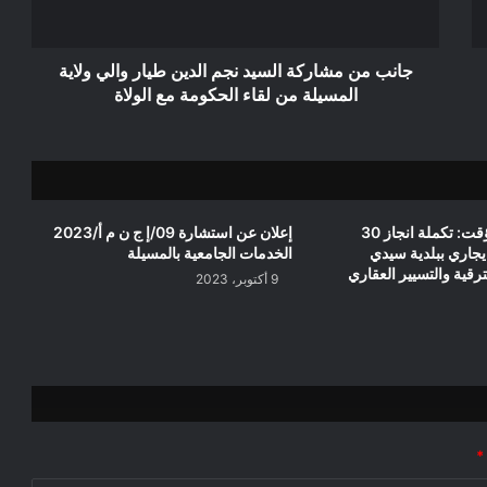
والي
ولاية
المسيلة
جانب من مشاركة السيد نجم الدين طيار والي ولاية
من
المسيلة من لقاء الحكومة مع الولاة
لقاء
الحكومة
مع
الولاة
إعلان عن منح مؤقت: تكملة انجاز 30
إعلان عن استشارة 09/إ ج ن م أ/2023
اري ببلدية سيدي
الخدمات الجامعية بالمسيلة
رقية والتسيير العقاري
9 أكتوبر، 2023
*