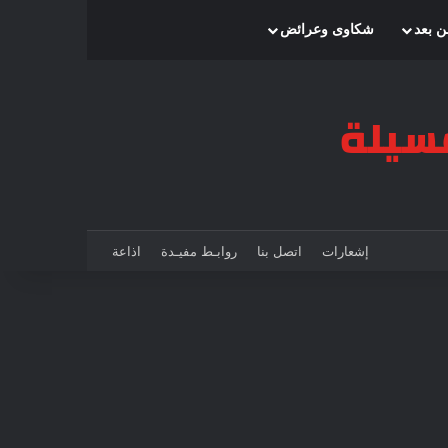
بحث عن
إضافة عمود جانبي
الوضع المظلم
ن بعد
شكاوى وعرائض
إشعارات
اتصل بنا
روابـط مفيـدة
اذاعة