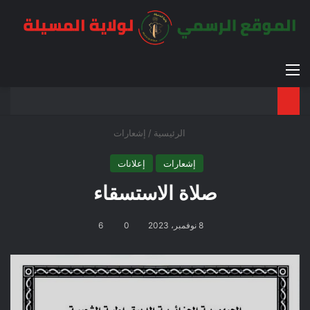
القائمة
بح
الوضع ا
الرئيسية
/
إشعارات
إشعارات
إعلانات
صلاة الاستسقاء
8 نوفمبر، 2023
0
6