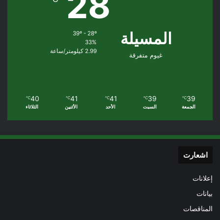
28
المسيلة
39º - 28º
33%
2.99 كيلومتر/ساعة
غيوم متفرقة
40
41
41
39
39
℃
℃
℃
℃
℃
الجمعة
السبت
الأحد
الأثنين
الثلاثاء
اشعارت
إعلانات
بيانات
المناقصات