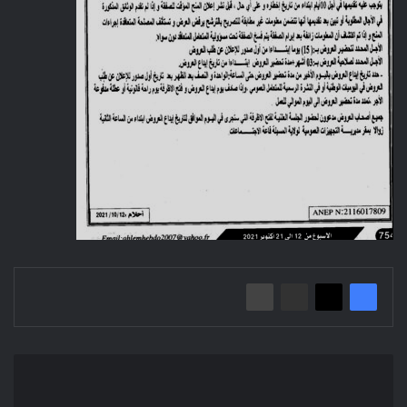
إعلان
عن
استشارة: