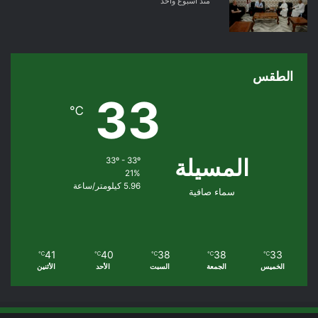
منذ أسبوع واحد
الطقس
33
℃
المسيلة
33º - 33º
21%
5.96 كيلومتر/ساعة
سماء صافية
41
40
38
38
33
℃
℃
℃
℃
℃
الخميس
الجمعة
السبت
الأحد
الأثنين