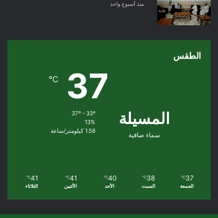
منذ أسبوع واحد
الطقس
37
℃
المسيلة
37º - 33º
13%
1.58 كيلومتر/ساعة
سماء صافية
41
41
40
38
37
℃
℃
℃
℃
℃
الجمعة
السبت
الأحد
الأثنين
الثلاثاء