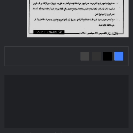
Avis
d'infructueuse/
Direction
de
l'environnement
wilaya
de
M'sila