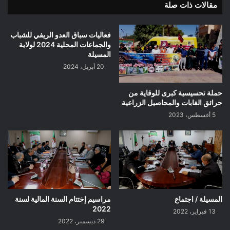
مقالات ذات صلة
ل
ر
م
م
ر
ب
فعاليات سباق العدو الريفي للشباب
ح
ا
والجماعات المحلية 2024 لولاية
و
ر
المسيلة
م
ك
20 أبريل، 2024
ن
و
و
ك
ي
ل
حملة تحسيسية كبرى للوقاية من
حرائق الغابات والمحاصيل الزراعية
ب
ع
ا
ا
5 أغسطس، 2023
ت
م
م
و
ح
ا
م
ن
د
ت
ب
م
ب
ب
المسيلة / اجتماع
مراسيم إختتام السنة المالية لسنة
و
أ
2022
س
ل
13 فبراير، 2022
29 ديسمبر، 2022
ع
ف