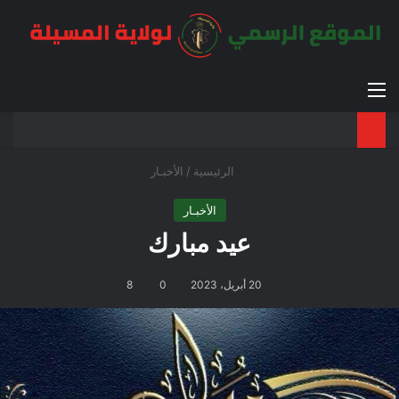
القائمة
بح
الوضع ا
الرئيسية
/
الأخبـار
الأخبـار
عيد مبارك
20 أبريل، 2023
0
8