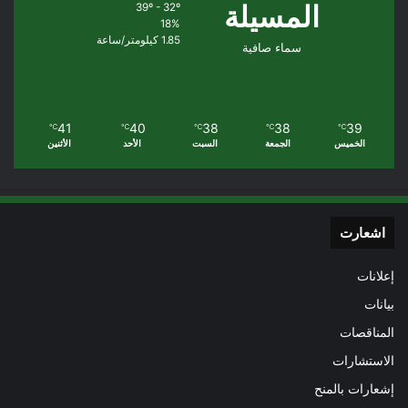
المسيلة
39º - 32º
18%
1.85 كيلومتر/ساعة
سماء صافية
41
40
38
38
39
℃
℃
℃
℃
℃
الخميس
الجمعة
السبت
الأحد
الأثنين
اشعارت
إعلانات
بيانات
المناقصات
الاستشارات
إشعارات بالمنح