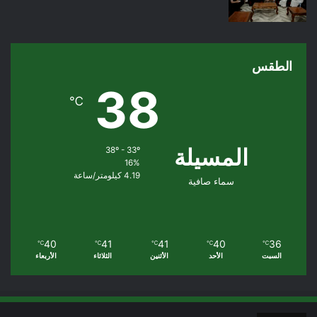
الطقس
38
℃
المسيلة
38º - 33º
16%
4.19 كيلومتر/ساعة
سماء صافية
40
41
41
40
36
℃
℃
℃
℃
℃
السبت
الأحد
الأثنين
الثلاثاء
الأربعاء