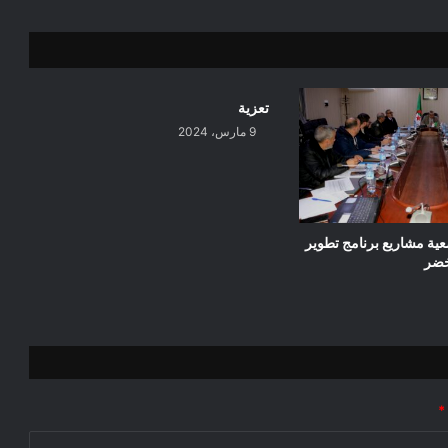
سيدي
عيسى
وأولاد
منصور
تعزية
9 مارس، 2024
عية مشاريع برنامج تطوير
خضر
*