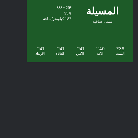
المسيلة
38º - 29º
35%
1.87 كيلومتر/ساعة
سماء صافية
41
41
41
40
38
℃
℃
℃
℃
℃
السبت
الأحد
الأثنين
الثلاثاء
الأربعاء