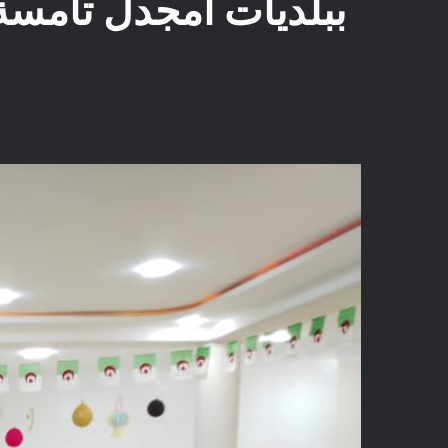
ببلديات امجدل تام