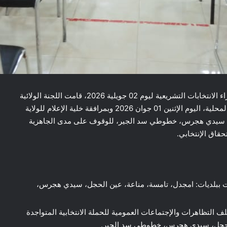
في إطار متابعة الإستعدادات الجارية والترتيبات الخاصة بإجراء الانتخابات التشريعية ليوم 02 جويلية 2026، قامت اللجنة الولائية
المكونة من مصالح المفتشية العامة للولاية ومصالح الإدارة المحلية، اليوم الإثنين 01 جوان 2026 وبمرافقة خلية الإعلام للولاية
جل، سيدي هجرس، خطوطي سد الجير، للوقوف على مدى الجاهزية
حقاق الإنتخابي.
ات ببلديات: امجدل، تامسة، مناعة، عين الحجل، سيدي هجرس،
 التظاهرات والإجتماعات العمومية للحملة الانتخابية المتواجدة
ن الحجل، سيدي هجرس، خطوطي سد الجير.