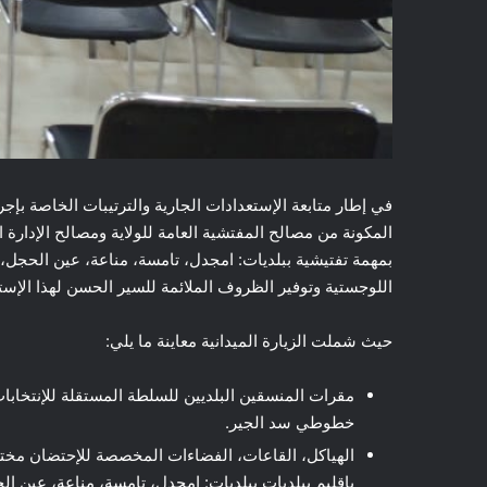
بمهمة تفتيشية ببلديات: امجدل، تامسة، مناعة، عين الح
اللوجستية وتوفير الظروف الملائمة للسير الحسن لهذا الإست
حيث شملت الزيارة الميدانية معاينة ما يلي:
مقرات المنسقين البلديين للسلطة المستقلة للإنتخاب
خطوطي سد الجير.
الهياكل، القاعات، الفضاءات المخصصة للإحتضان مختلف
بإقليم ببلديات ببلديات: امجدل، تامسة، مناعة، عي