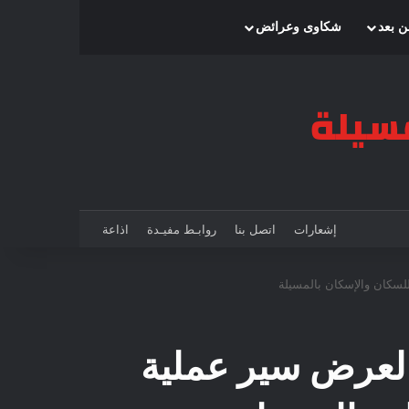
بحث عن
إضافة عمود جانبي
الوضع المظلم
ن بعد
شكاوى وعرائض
إشعارات
اتصل بنا
روابـط مفيـدة
اذاعة
للسكان والإسكان بالمسيلة
لة لعرض سير عملية