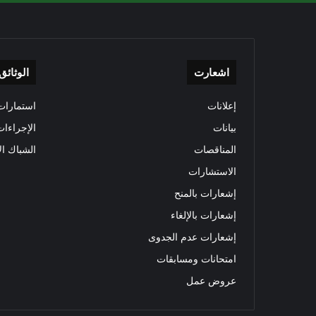
اشعارت
الوثائق
إعلانات
استمارات 
بيانات
الإجراءات
المناقصات
الشباك ال
الاستشارات
إشعارات بالمنح
إشعارات بالإلغاء
إشعارات عدم الجدوى
امتحانات ومسابقات
عروض عمل