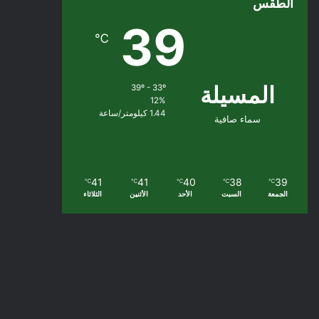
الطقس
39
℃
المسيلة
39º - 33º
12%
1.44 كيلومتر/ساعة
سماء صافية
41
41
40
38
39
℃
℃
℃
℃
℃
الجمعة
السبت
الأحد
الأثنين
الثلاثاء