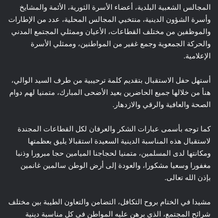
المجالس الشعبية البلدية، أعضاء الأسرة الثورية، الأئمة والمشايخ
وأسرة الشؤون الدينية، منتخبي المجالس المحلية، عدد من الإطارات
والموظفين من مختلف القطاعات، الأعيان وممثلي المجتمع المدني
والحركة الجمعوية وجمع غفير من المواطنين، وممثلي الأسرة
الإعلامية.
أستهل حفل الاستقبال بتقديم كلمة ترحيبية من طرف السيد الوالي،
هنأ من خلالها جميع الحاضرين بعيد الأضحى المبارك، متمنيا لهم دوام
الصحة والعافية والرقي والازدهار.
كما توجه بأسمى عبارات الشكر والعرفان لكل القطاعات المجندة
لاستقبال هذه المناسبة الدينية السعيدة استقبالا يليق بعظمتها
ومكانتها لدى المسلمين، متمنيا لحجاجنا الميامين حجا مبرورا وذنبا
مغفورا وسعيا مشكورا، والعودة إلى أرض الوطن سالمين غانمين
بإذن الله تعالى.
مشيدا في الختام بروح التكافل، التضامن والتعاون الطيبة بين مختلف
شرائح المجتمع، الذي برهن عليه المواطن في كل مناسبة دينية