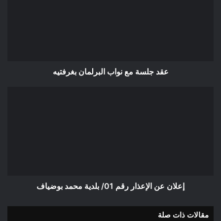
نواب
البرلمان
بغرفتيه
عقد جلسة مع نواب البرلمان بغرفتيه
إعلان
عن
الإعذار
رقم
01/
بلدية
محمد
بوضياف
إعلان عن الإعذار رقم 01/ بلدية محمد بوضياف
مقالات ذات صلة