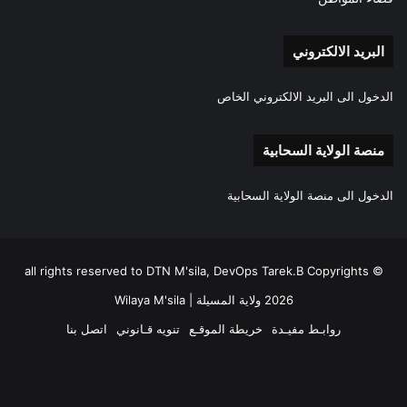
البريد الالكتروني
الدخول الى البريد الالكتروني الخاص
منصة الولاية السحابية
الدخول الى منصة الولاية السحابية
all rights reserved to DTN M'sila, DevOps Tarek.B Copyrights ©
2026 ولاية المسيلة | Wilaya M'sila
روابـط مفيـدة
خريطة الموقـع
تنويه قـانوني
اتصل بنا
فيسبوك
‫X
‫YouTube
انستقرام