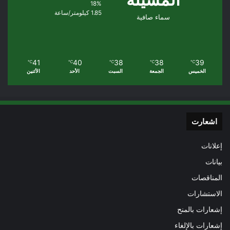
18%
1.85 كيلومتر/ساعة
سماء صافية
41
40
38
38
39
℃
℃
℃
℃
℃
الخميس
الجمعة
السبت
الأحد
الأثنين
اشعارت
إعلانات
بيانات
المناقصات
الاستشارات
إشعارات بالمنح
إشعارات بالإلغاء