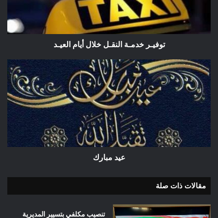
العيـد
توفيـر خدمـة النقـل خلال أيام العيـد
عيد
مبارك
عيد مبارك
مقالات ذات صلة
تنصيب مكلفي بتسيير المديرية