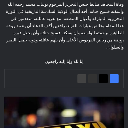
وفاة المجاهد ضابط جيش التحرير المرحوم نويبات محمد رحمه الله
وأسكنه فسيح جنانه، أحد أبطال الولاية السادسة التاريخية في الثورة
التحريرية المباركة وأعيان المنطقة، مع تعزية عائلته، متقدمين في
هذا المقام بخالص عبارات العزاء، رافعين أكف الدعاء أن يتغمد روحه
الطاهرة برحمته الواسعة وأن يسكنه فسيح جناته وأن يجعل قبره
روضة من رياض الفردوس الأعلى وأن يلهم عائلته وذويه جميل الصبر
والسلوان.
إنا لله وإنا إليه راجعون
توفيـر
خدمـة
النقـل
خلال
أيام