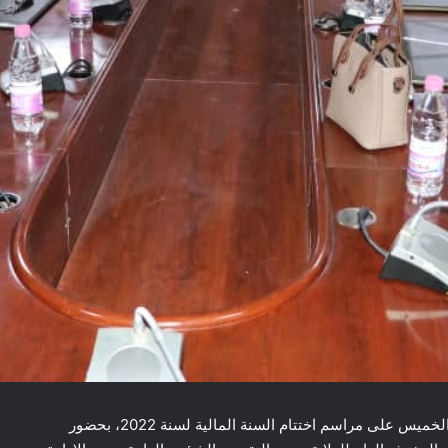
المسيلة/ أشرف السيد عبد القادر جلاوي والي الولاية اليوم الخميس على مراسم اختتام السنة المالية لسنة 2022، بحضور