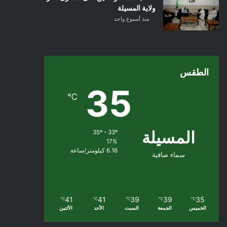
ولاية المسيلة
منذ أسبوع واحد
الطقس
35
℃
المسيلة
35º - 33º
17%
6.16 كيلومتر/ساعة
سماء صافية
41
41
39
39
35
℃
℃
℃
℃
℃
الخميس
الجمعة
السبت
الأحد
الأثنين