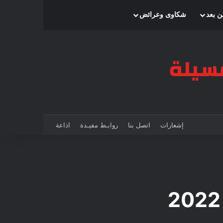
بحث عن
إضافة عمود جانبي
الوضع المظلم
ن بعد
شكاوى وعرائض
إشعارات
اتصل بنا
روابـط مفيـدة
اذاعة