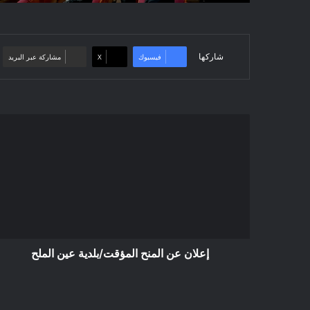
شاركها
فيسبوك
‫X
مشاركة عبر البريد
إعلان
عن
المنح
المؤقت/
بلدية
عين
الملح
إعلان عن المنح المؤقت/بلدية عين الملح