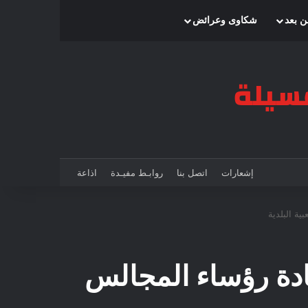
بحث عن
إضافة عمود جانبي
الوضع المظلم
ن بعد
شكاوى وعرائض
إشعارات
اتصل بنا
روابـط مفيـدة
اذاعة
ية البلدية
سادة رؤساء المجالس