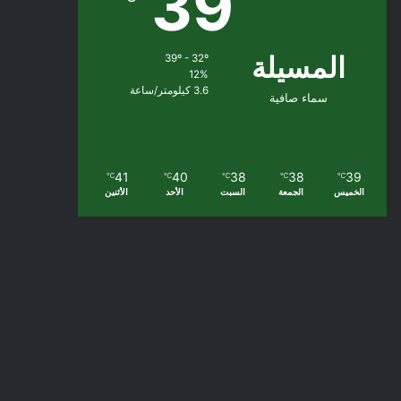
39
المسيلة
39º - 32º
12%
3.6 كيلومتر/ساعة
سماء صافية
41
40
38
38
39
℃
℃
℃
℃
℃
الخميس
الجمعة
السبت
الأحد
الأثنين