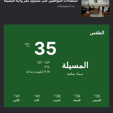
استقبالات المواطنين على مستوى مقر ولاية المسيلة
منذ أسبوع واحد
الطقس
35
℃
المسيلة
35º - 33º
17%
6.16 كيلومتر/ساعة
سماء صافية
41
41
39
39
35
℃
℃
℃
℃
℃
الخميس
الجمعة
السبت
الأحد
الأثنين