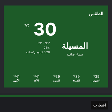
الطقس
30
℃
المسيلة
39º - 30º
25%
3.26 كيلومتر/ساعة
سماء صافية
41
41
39
39
39
℃
℃
℃
℃
℃
الخميس
الجمعة
السبت
الأحد
الأثنين
اشعارت