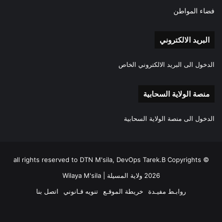
فضاء المواطن
البريد الالكتروني
الدخول الى البريد الالكتروني الخاص
منصة الولاية السحابية
الدخول الى منصة الولاية السحابية
all rights reserved to DTN M'sila, DevOps Tarek.B Copyrights ©
2026 ولاية المسيلة | Wilaya M'sila
روابـط مفيـدة
خريطة الموقـع
تنويه قـانوني
اتصل بنا
فيسبوك
‫X
‫YouTube
انستقرام