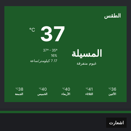
الطقس
37
℃
المسيلة
37º - 35º
16%
7.17 كيلومتر/ساعة
غيوم متفرقة
38
40
40
41
36
℃
℃
℃
℃
℃
الأثنين
الثلاثاء
الأربعاء
الخميس
الجمعة
اشعارت