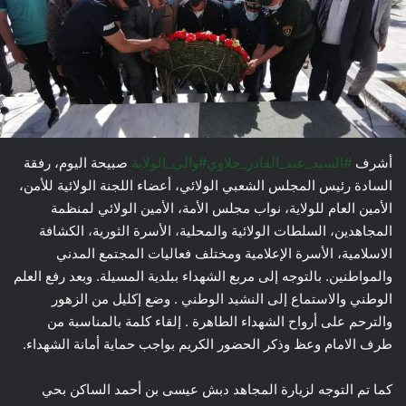
أشرف
#السيد_عبد_القادر_جلاوي
#والي_الولاية
صبيحة اليوم، رفقة
السادة رئيس المجلس الشعبي الولائي، أعضاء اللجنة الولائية للأمن،
الأمين العام للولاية، نواب مجلس الأمة، الأمين الولائي لمنظمة
المجاهدين، السلطات الولائية والمحلية، الأسرة الثورية، الكشافة
الاسلامية، الأسرة الإعلامية ومختلف فعاليات المجتمع المدني
والمواطنين. بالتوجه إلى مربع الشهداء ببلدية المسيلة. وبعد رفع العلم
الوطني والاستماع إلى النشيد الوطني . وضع إكليل من الزهور
والترحم على أرواح الشهداء الطاهرة . إلقاء كلمة بالمناسبة من
طرف الامام وعظ وذكر الحضور الكريم بواجب حماية أمانة الشهداء.
كما تم التوجه لزيارة المجاهد دبش عيسى بن أحمد الساكن بحي