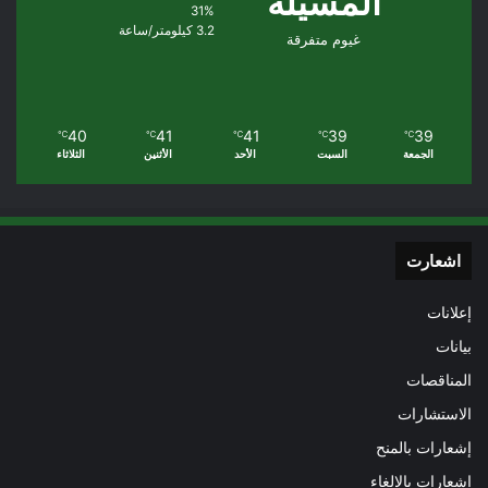
المسيلة
31%
3.2 كيلومتر/ساعة
غيوم متفرقة
40
41
41
39
39
℃
℃
℃
℃
℃
الجمعة
السبت
الأحد
الأثنين
الثلاثاء
اشعارت
إعلانات
بيانات
المناقصات
الاستشارات
إشعارات بالمنح
إشعارات بالإلغاء