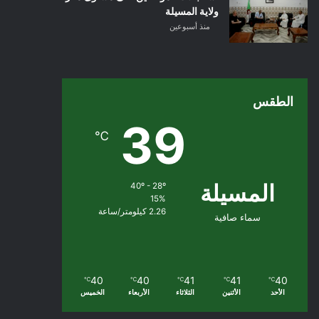
ولاية المسيلة
منذ أسبوعين
الطقس
39
℃
المسيلة
40º - 28º
15%
2.26 كيلومتر/ساعة
سماء صافية
40
40
41
41
40
℃
℃
℃
℃
℃
الأحد
الأثنين
الثلاثاء
الأربعاء
الخميس