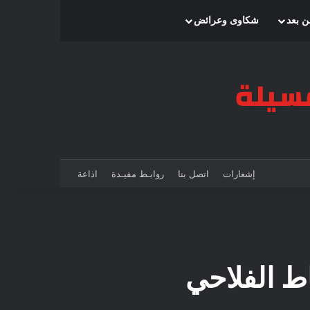
بحث عن
إضافة عمود جانبي
الوضع المظلم
ن بعد
شكاوى وعرائض
إشعارات
اتصل بنا
روابـط مفيـدة
اذاعة
اط الفلاحي