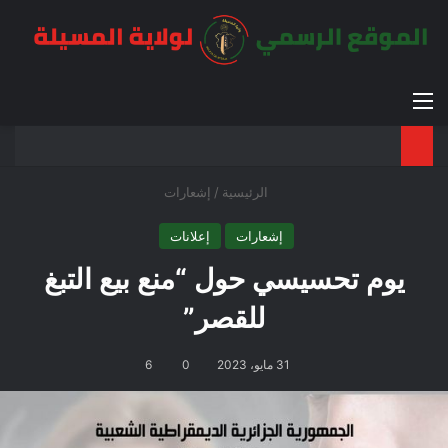
القائمة
بح
الوضع ا
الرئيسية
/
إشعارات
إشعارات
إعلانات
يوم تحسيسي حول “منع بيع التبغ
للقصر”
31 مايو، 2023
0
6