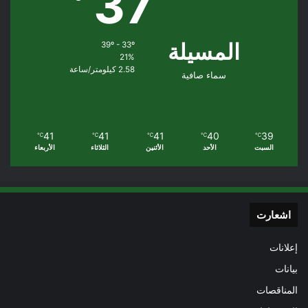
37
المسيلة
39º - 33º
21%
2.58 كيلومتر/ساعة
سماء صافية
41
41
41
40
39
℃
℃
℃
℃
℃
السبت
الأحد
الأثنين
الثلاثاء
الأربعاء
اشعارت
إعلانات
بيانات
المناقصات