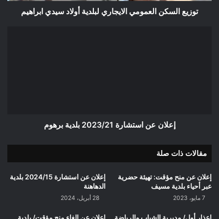
ن
توزيع السكن العمومي الايجاري لبلدية أولاد سيدي ابراهيم
ا
ل
إ
ع
ع
م
ل
و
ا
م
ن
ي
ع
ا
ن
ل
ا
ا
س
ي
ت
إعلان عن استشارة 2023/21 بلدية برهوم
ج
ش
ا
ا
مقالات ذات صلة
ر
ر
ي
ة
ل
2
إعلان عن منح مؤقت: تهيئة حضرية
إعلان عن استشارة 2024/15 بلدية
ب
0
عبر أحياء بلدية مسيف
الدهاهنة
ل
2
7 مايو، 2023
28 أبريل، 2024
د
3
ي
/
إعذار أول/ مديرية الشباب والرياضة
إعلان عن إلغاء منح مؤقت/ بلدية