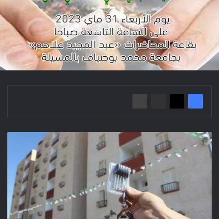
ت
و
ز
ي
ع
ا
ل
س
ك