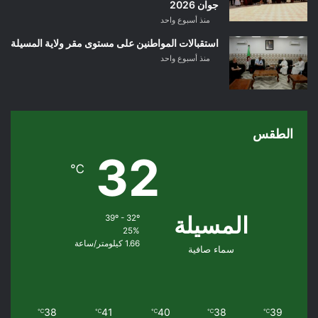
جوان 2026
منذ أسبوع واحد
استقبالات المواطنين على مستوى مقر ولاية المسيلة
منذ أسبوع واحد
الطقس
32
℃
المسيلة
39º - 32º
25%
1.66 كيلومتر/ساعة
سماء صافية
38
41
40
38
39
℃
℃
℃
℃
℃