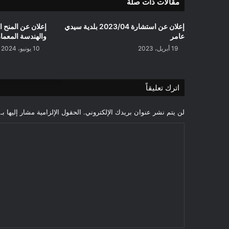
مقالات ذات صلة
القديمة
جمعيات:
الشطر
إعلان عن استشارة 2023/04 بلدية سيدي
إعلان عن المنح ا
الأول
عامر
والهندسة المعماري
/
19 أبريل، 2023
10 يونيو، 2024
دائرة
أولاد
دراج
اترك تعليقاً
لن يتم نشر عنوان بريدك الإلكتروني.
الحقول الإلزامية مشار إليها بـ
ا
ل
ت
ع
ل
ي
ق