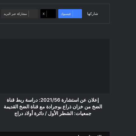
شاركها
فيسبوك
‫X
مشاركة عبر البريد
إعلان
عن
استشارة
2021/56:
دراسة
ربط
قناة
الضخ
من
خزان
إعلان عن استشارة 2021/56: دراسة ربط قناة
ذراع
الضخ من خزان ذراع بوجرادة مع قناة الضخ القديمة
بوجرادة
جمعيات: الشطر الأول / دائرة أولاد دراج
مع
قناة
الضخ