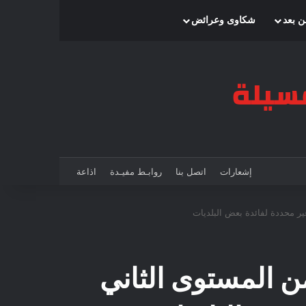
بحث عن
إضافة عمود جانبي
الوضع المظلم
ن بعد
شكاوى وعرائض
إشعارات
اتصل بنا
روابـط مفيـدة
اذاعة
 محددة لفائدة بعض البلديات
 المستوى الثاني