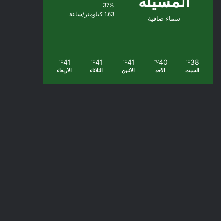
المسيلة
37%
1.63 كيلومتر/ساعة
سماء صافية
41
41
41
40
38
℃
℃
℃
℃
℃
السبت
الأحد
الأثنين
الثلاثاء
الأربعاء