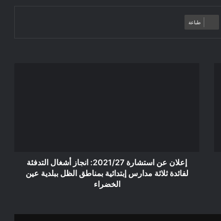
طباعة
إعلان
عن
استشارة
2021/27:
انجاز
أشغال
التدفئة
لفائدة
ثلاثة
مدارس
إعلان عن استشارة 2021/27: انجاز أشغال التدفئة
إبتدائية
لفائدة ثلاثة مدارس إبتدائية بمناطق الظل ببلدية عين
بمناطق
الخضراء
الظل
ببلدية
عين