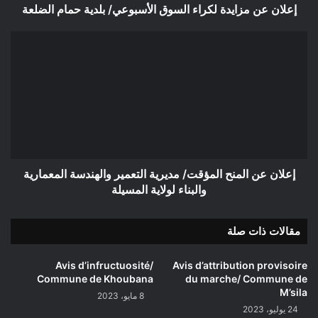
إعلان عن مزايدة لكراء السوق الأسبوعي/ بلدية حمام الضلعة
إعلان
عن
المنح
المؤقت/
مديرية
التعمير
والهندسة
المعمارية
والبناء
لولاية
إعلان عن المنح المؤقت/ مديرية التعمير والهندسة المعمارية
المسيلة
والبناء لولاية المسيلة
مقالات ذات صلة
Avis d’infructuosité/
Avis d’attribution provisoire
Commune de Khoubana
du marche/ Commune de
M’sila
8 مايو، 2023
24 يوليو، 2023