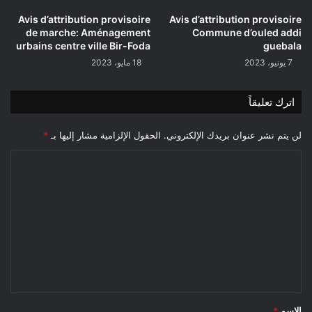
Avis d’attribution provisoire
Avis d’attribution provisoire
de marche: Aménagement
Commune d’ouled addi
urbains centre ville Bir-Foda
guebala
7 يونيو، 2023
18 مايو، 2023
اترك تعليقاً
لن يتم نشر عنوان بريدك الإلكتروني.
الحقول الإلزامية مشار إليها بـ
*
ا
ل
ت
ع
ل
ي
ق
*
الاسم
*