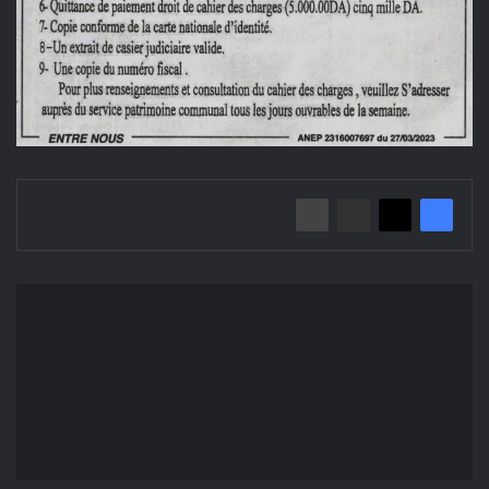
إعلان
عن
مزايدة
لكراء
السوق
الأسبوعي/
بلدية
حمام
الضلعة