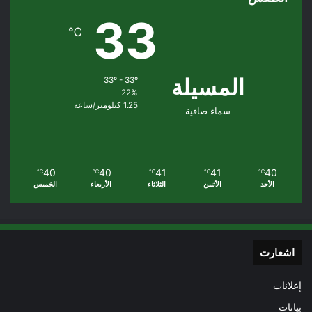
33
℃
المسيلة
33º - 33º
22%
1.25 كيلومتر/ساعة
سماء صافية
40
40
41
41
40
℃
℃
℃
℃
℃
الأحد
الأثنين
الثلاثاء
الأربعاء
الخميس
اشعارت
إعلانات
بيانات