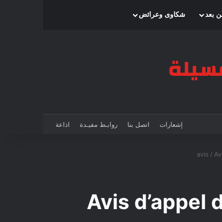
بحث عن
إضافة عمود جانبي
الوضع المظلم
ن بعد
شكاوى وعرائض
إشعارات
اتصل بنا
روابـط مفيـدة
اذاعة
avis
/
Av
Avis d’appel d