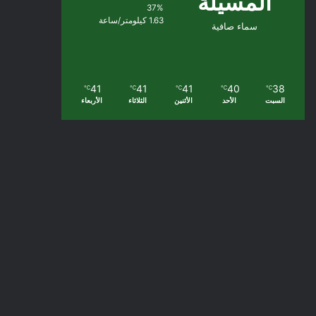
المسيلة
37%
1.63 كيلومتر/ساعة
سماء صافية
41
41
41
40
38
℃
℃
℃
℃
℃
السبت
الأحد
الأثنين
الثلاثاء
الأربعاء