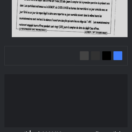
إعلان
عن
طلب
عروض
مفتوح
2023/03
بلدية
أولاد
عدي