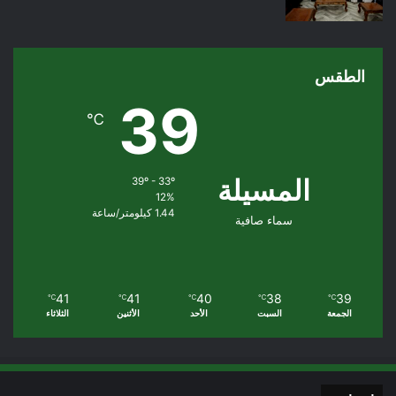
الطقس
39
℃
المسيلة
39º - 33º
12%
1.44 كيلومتر/ساعة
سماء صافية
41
41
40
38
39
℃
℃
℃
℃
℃
الجمعة
السبت
الأحد
الأثنين
الثلاثاء