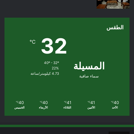
الطقس
32
℃
المسيلة
40º - 32º
22%
4.73 كيلومتر/ساعة
سماء صافية
40
40
41
41
40
℃
℃
℃
℃
℃
الأحد
الأثنين
الثلاثاء
الأربعاء
الخميس