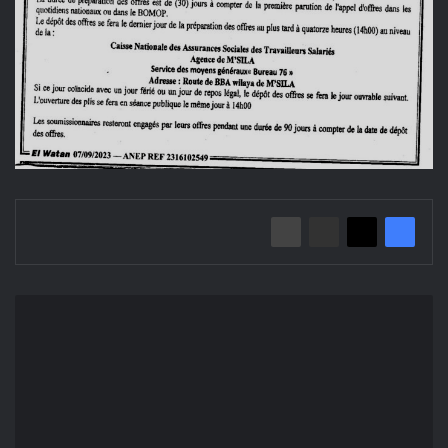
Avis
d'appel
d'offres
national
ouvert
N°01/2023
Agence