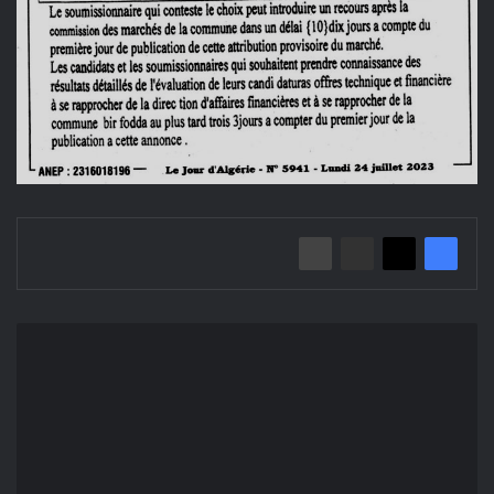
إعلان
عن
المنح
المؤقت/
بلدية
بئر
الفضة