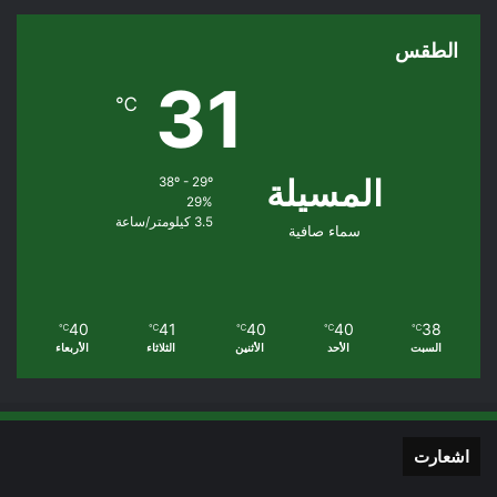
الطقس
31
℃
المسيلة
38º - 29º
29%
3.5 كيلومتر/ساعة
سماء صافية
40
41
40
40
38
℃
℃
℃
℃
℃
السبت
الأحد
الأثنين
الثلاثاء
الأربعاء
اشعارت