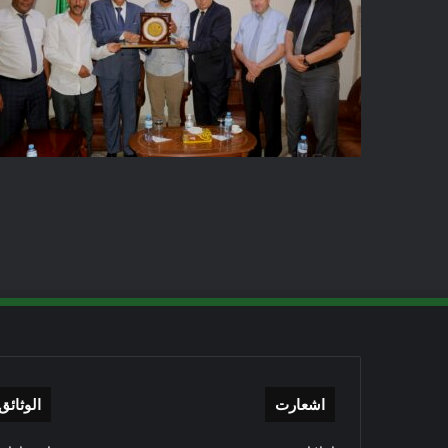
اشعارت
الوثائق