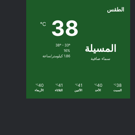
الطقس
38
℃
المسيلة
38º - 33º
16%
1.86 كيلومتر/ساعة
سماء صافية
40
41
41
40
38
℃
℃
℃
℃
℃
السبت
الأحد
الأثنين
الثلاثاء
الأربعاء