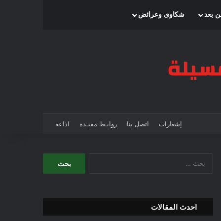
بحث عن
إضافة عمود جانبي
الوضع المظلم
ن بعد
شكاوى وعرائض
إشعارات
اتصل بنا
روابـط مفيـدة
اذاعة
ا
ل
ب
ح
ث
احدث المقالات
ع
ن