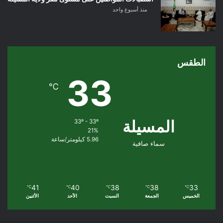
منذ أسبوع واحد
الطقس
33
℃
المسيلة
33º - 33º
21%
5.96 كيلومتر/ساعة
سماء صافية
41
40
38
38
33
℃
℃
℃
℃
℃
الخميس
الجمعة
السبت
الأحد
الأثنين