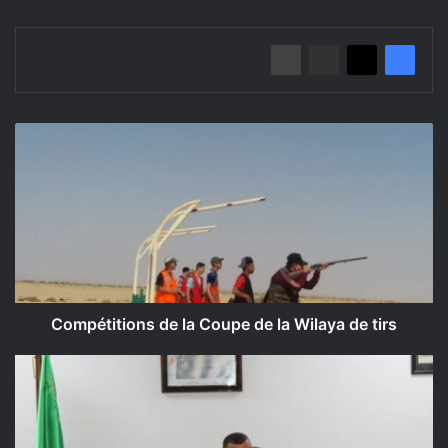
Compétitions
de
la
Coupe
de
la
Wilaya
de
tirs
Compétitions de la Coupe de la Wilaya de tirs
Réunion
consacrée
à
l'étude
de