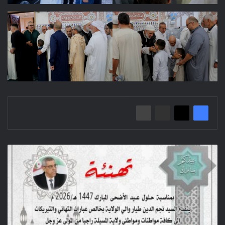
تهنئة
بمناسبة
حلول
عيد
الأضحى
المبارك
1447هـ/2026م