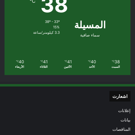
38
℃
المسيلة
38º - 33º
15%
3.3 كيلومتر/ساعة
سماء صافية
40
41
41
40
38
℃
℃
℃
℃
℃
السبت
الأحد
الأثنين
الثلاثاء
الأربعاء
اشعارت
إعلانات
بيانات
المناقصات