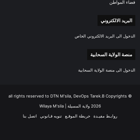
فضاء المواطن
البريد الالكتروني
الدخول الى البريد الالكتروني الخاص
منصة الولاية السحابية
الدخول الى منصة الولاية السحابية
all rights reserved to DTN M'sila, DevOps Tarek.B Copyrights ©
2026 ولاية المسيلة | Wilaya M'sila
روابـط مفيـدة
خريطة الموقـع
تنويه قـانوني
اتصل بنا
فيسبوك
‫X
‫YouTube
انستقرام