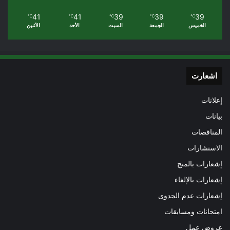
41
41
39
39
39
℃
℃
℃
℃
℃
الخميس
الجمعة
السبت
الأحد
الأثنين
اشعارت
إعلانات
بيانات
المناقصات
الاستشارات
إشعارات بالمنح
إشعارات بالإلغاء
إشعارات عدم الجدوى
امتحانات ومسابقات
عروض عمل