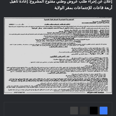
إعلان عن إجراء طلب عروض وطني مفتوح المشروع: إعادة تأهيل
أربعة قاعات للإجتماعات بمقر الولاية