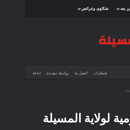
بحث عن
إضافة عمود جانبي
الوضع المظلم
ن بعد
شكاوى وعرائض
إشعارات
اتصل بنا
روابـط مفيـدة
اذاعة
لة
ة لولاية المسيلة