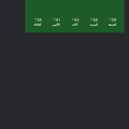
38
41
40
38
39
℃
℃
℃
℃
℃
الجمعة
السبت
الأحد
الأثنين
الثلاثاء