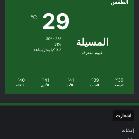
الطقس
29
℃
المسيلة
39º - 28º
31%
3.2 كيلومتر/ساعة
غيوم متفرقة
40
41
41
39
39
℃
℃
℃
℃
℃
الجمعة
السبت
الأحد
الأثنين
الثلاثاء
اشعارت
إعلانات