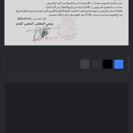
إعلان
عن
استشارة
محلية
2023/09
بلدية
أولاد
سليمان