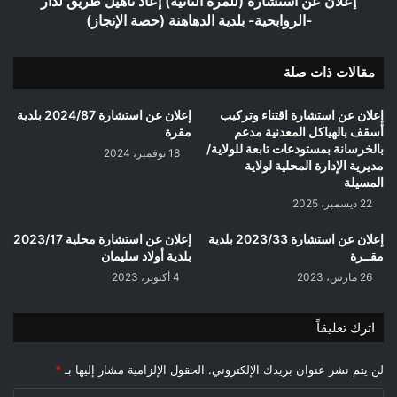
إعلان عن استشارة (للمرة الثانية) إعاد تاهيل طريق لدار
مسافة
بلدية
-الروابحية- بلدية الدهاهنة (حصة الإنجاز)
09
الدهاهنة
كلم
(حصة
/
مقالات ذات صلة
الإنجاز)
جبل
أمساعد
إعلان عن استشارة اقتناء وتركيب
إعلان عن استشارة 2024/87 بلدية
أسقف بالهياكل المعدنية مدعم
مقرة
بالخرسانة بمستودعات تابعة للولاية/
18 نوفمبر، 2024
مديرية الإدارة المحلية لولاية
المسيلة
22 ديسمبر، 2025
إعلان عن استشارة 2023/33 بلدية
إعلان عن استشارة محلية 2023/17
مقــرة
بلدية أولاد سليمان
26 مارس، 2023
4 أكتوبر، 2023
اترك تعليقاً
لن يتم نشر عنوان بريدك الإلكتروني.
الحقول الإلزامية مشار إليها بـ
*