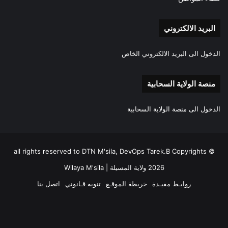
البريد الالكتروني
الدخول الى البريد الالكتروني الخاص
منصة الولاية السحابية
الدخول الى منصة الولاية السحابية
all rights reserved to DTN M'sila, DevOps Tarek.B Copyrights ©
2026 ولاية المسيلة | Wilaya M'sila
روابـط مفيـدة
خريطة الموقـع
تنويه قـانوني
اتصل بنا
فيسبوك
‫X
‫YouTube
انستقرام