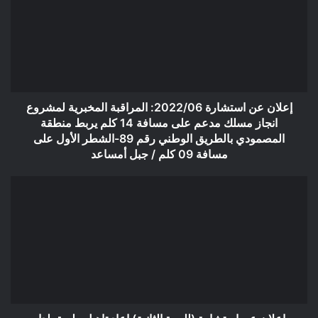
استشارة
2022/06:
المراقبة
المخبرية
لمشروع
انجاز
مسلك
مدعم
إعلان عن استشارة 2022/06: المراقبة المخبرية لمشروع
على
انجاز مسلك مدعم على مسافة 14 كلم يربط منطقة
مسافة
المصمودي بالطريق الوطني رقم 89-الشطر الأول على
14
مسافة 09 كلم / جبل أمساعد
كلم
يربط
إعلان
منطقة
عن
المصمودي
استشارة
بالطريق
(للمرة
الوطني
الثانية)
رقم
إعاد
89-
تاهيل
الشطر
طريق
الأول
لدار
على
-الروابحية-