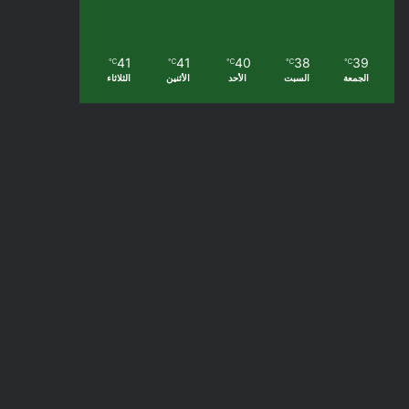
41
41
40
38
39
℃
℃
℃
℃
℃
الجمعة
السبت
الأحد
الأثنين
الثلاثاء