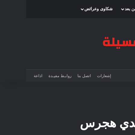
بحث عن
إضافة عمود جانبي
الوضع المظلم
ن بعد
شكاوى وعرائض
إشعارات
اتصل بنا
روابـط مفيـدة
اذاعة