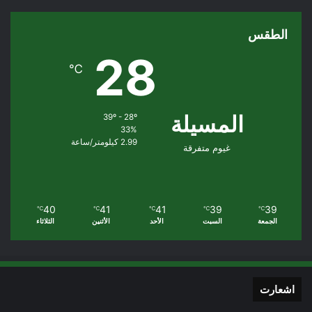
الطقس
28
℃
المسيلة
39º - 28º
33%
2.99 كيلومتر/ساعة
غيوم متفرقة
40
41
41
39
39
℃
℃
℃
℃
℃
الجمعة
السبت
الأحد
الأثنين
الثلاثاء
اشعارت