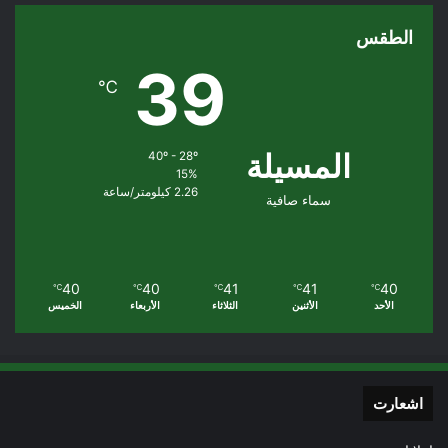
الطقس
39
℃
المسيلة
40º - 28º
15%
2.26 كيلومتر/ساعة
سماء صافية
40
40
41
41
40
℃
℃
℃
℃
℃
الأحد
الأثنين
الثلاثاء
الأربعاء
الخميس
اشعارت