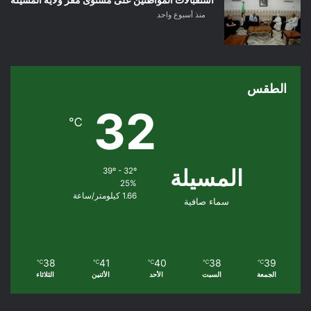
منذ أسبوع واحد
الطقس
32
℃
المسيلة
39º - 32º
25%
1.66 كيلومتر/ساعة
سماء صافية
38
41
40
38
39
℃
℃
℃
℃
℃
الجمعة
السبت
الأحد
الأثنين
الثلاثاء