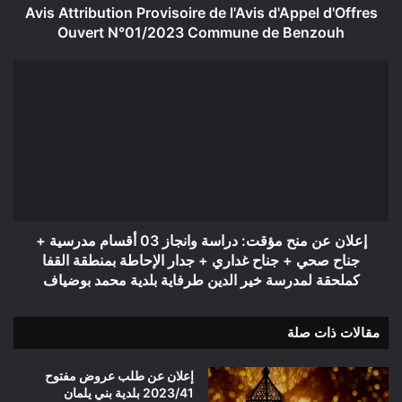
Commune
Avis Attribution Provisoire de l'Avis d'Appel d'Offres
de
Ouvert N°01/2023 Commune de Benzouh
Benzouh
إعلان
عن
منح
مؤقت:
دراسة
وانجاز
03
أقسام
مدرسية
+
إعلان عن منح مؤقت: دراسة وانجاز 03 أقسام مدرسية +
جناح
جناح صحي + جناح غداري + جدار الإحاطة بمنطقة القفا
صحي
كملحقة لمدرسة خير الدين طرفاية بلدية محمد بوضياف
+
جناح
مقالات ذات صلة
غداري
+
جدار
إعلان عن طلب عروض مفتوح
الإحاطة
2023/41 بلدية بني يلمان