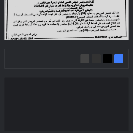
Avis
Attribution
Provisoire
de
l'Avis
d'Appel
d'Offres
Ouvert
N°01/2023