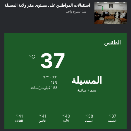
استقبالات المواطنين على مستوى مقر ولاية المسيلة
منذ أسبوع واحد
الطقس
37
℃
المسيلة
37º - 33º
13%
1.58 كيلومتر/ساعة
سماء صافية
41
41
40
38
37
℃
℃
℃
℃
℃
الجمعة
السبت
الأحد
الأثنين
الثلاثاء