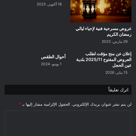
بمنطقة
18 أكتوبر، 2023
القفا
كملحقة
لمدرسة
خير
عروض مسرحية فنية لإحياء ليالي
الدين
رمضان الكريم
طرفاية
29 مارس، 2023
بلدية
محمد
إعلان عن منح مؤقت لطلب
أحوال الطقس
بوضياف
العروض المفتوح 2025/11 بلدية
1 يونيو، 2024
عين الحجل
15 يناير، 2026
اترك تعليقاً
لن يتم نشر عنوان بريدك الإلكتروني.
الحقول الإلزامية مشار إليها بـ
*
ا
ل
ت