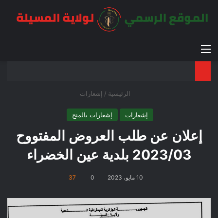
القائمة
بح
الوضع ا
الرئيسية
/
إشعارات
إشعارات
إشعارات بالمنح
إعلان عن طلب العروض المفتووح
2023/03 بلدية عين الخضراء
10 مايو، 2023
0
37