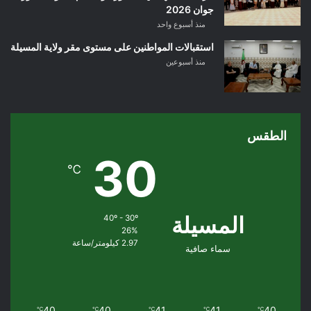
جوان 2026
منذ أسبوع واحد
استقبالات المواطنين على مستوى مقر ولاية المسيلة
منذ أسبوعين
الطقس
30
℃
المسيلة
40º - 30º
26%
2.97 كيلومتر/ساعة
سماء صافية
40
40
41
41
40
℃
℃
℃
℃
℃