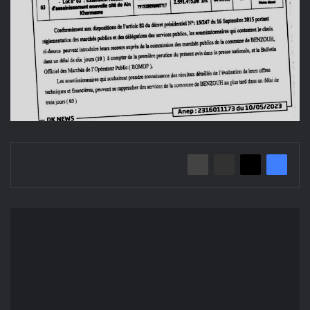
إعلان
عن
منح
مؤقت:
دراسة
وانجاز
خزان