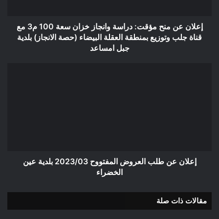
سعة
100
م3
إعلان عن منح مؤقت: دراسة وانجاز خزان سعة 100 م3 مع
مع
قناة جلب وتوزيع بمنطقة العقلة البيضاء (حصة الانجاز) بلدية
قناة
جبل امساعد
جلب
وتوزيع
إعلان
بمنطقة
عن
العقلة
طلب
البيضاء
العروض
(حصة
المفتووح
الانجاز)
2023/03
بلدية
بلدية
جبل
عين
امساعد
الخضراء
إعلان عن طلب العروض المفتووح 2023/03 بلدية عين
الخضراء
مقالات ذات صلة