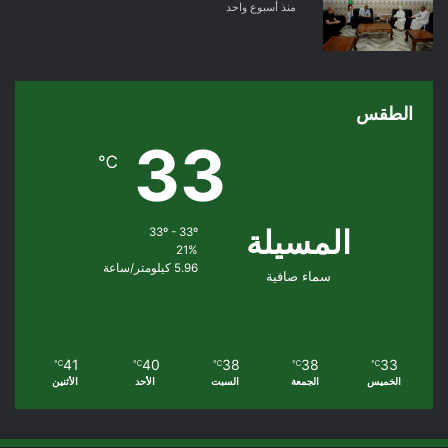
منذ أسبوع واحد
الطقس
33
℃
المسيلة
33º - 33º
21%
5.96 كيلومتر/ساعة
سماء صافية
41
40
38
38
33
℃
℃
℃
℃
℃
الخميس
الجمعة
السبت
الأحد
الأثنين