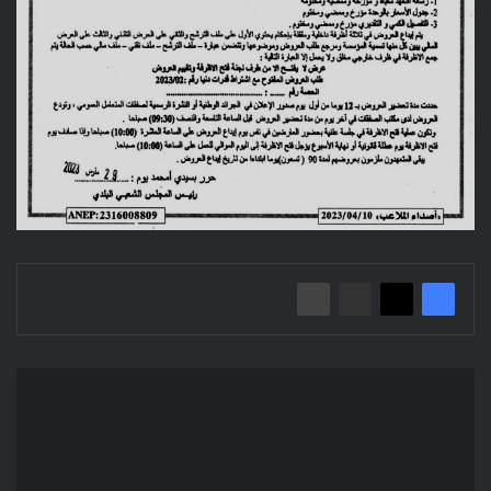
Avis
d'Appel
d'Offres
National
Ouvert